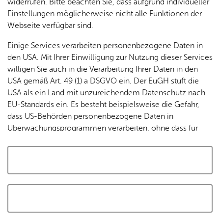
widerrufen. Bitte beachten Sie, dass aufgrund individueller
Tracking-Technologien, um die Bedienung zu
Einstellungen möglicherweise nicht alle Funktionen der
personalisieren und zu verbessern. Weitere Informationen
Webseite verfügbar sind.
finden Sie in unserer
Datenschutzerklärung
.
Einige Services verarbeiten personenbezogene Daten in
den USA. Mit Ihrer Einwilligung zur Nutzung dieser Services
Cookies akzeptieren und Karte laden
willigen Sie auch in die Verarbeitung Ihrer Daten in den
USA gemäß Art. 49 (1) a DSGVO ein. Der EuGH stuft die
USA als ein Land mit unzureichendem Datenschutz nach
EU-Standards ein. Es besteht beispielsweise die Gefahr,
dass US-Behörden personenbezogene Daten in
Überwachungsprogrammen verarbeiten, ohne dass für
Europäerinnen und Europäer eine Klagemöglichkeit
besteht.
Alle auswählen und zustimmen
Details
Auswahl speichern und zustimmen
Notwendig
Drittanbieter