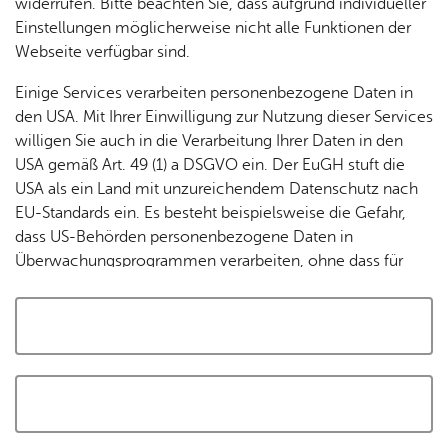
widerrufen. Bitte beachten Sie, dass aufgrund individueller
Tracking-Technologien, um die Bedienung zu
Einstellungen möglicherweise nicht alle Funktionen der
personalisieren und zu verbessern. Weitere Informationen
Webseite verfügbar sind.
finden Sie in unserer
Datenschutzerklärung
.
Einige Services verarbeiten personenbezogene Daten in
den USA. Mit Ihrer Einwilligung zur Nutzung dieser Services
Cookies akzeptieren und Karte laden
willigen Sie auch in die Verarbeitung Ihrer Daten in den
USA gemäß Art. 49 (1) a DSGVO ein. Der EuGH stuft die
USA als ein Land mit unzureichendem Datenschutz nach
EU-Standards ein. Es besteht beispielsweise die Gefahr,
dass US-Behörden personenbezogene Daten in
Überwachungsprogrammen verarbeiten, ohne dass für
Europäerinnen und Europäer eine Klagemöglichkeit
besteht.
Alle auswählen und zustimmen
Details
Auswahl speichern und zustimmen
Notwendig
Drittanbieter