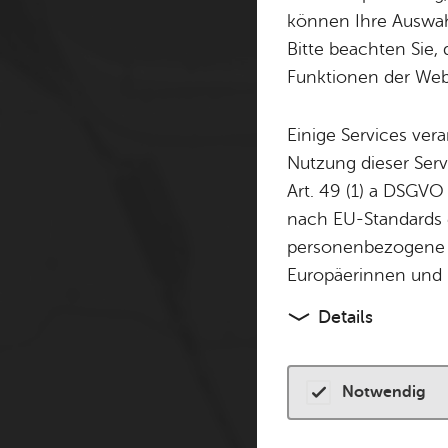
Cookie-Hinweis
können Ihre Auswahl
Bitte beachten Sie, 
Zum Laden dieser Karte 
Funktionen der Webs
andere Tracking-Technol
finden Sie in unserer
Dat
Einige Services ver
Nutzung dieser Serv
Cookies akzeptiere
Art. 49 (1) a DSGVO
nach EU-Standards e
personenbezogene 
Europäerinnen und 
Details
Notwendig