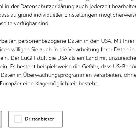
 in der Datenschutzerklärung auch jederzeit bearbeite
dass aufgrund individueller Einstellungen möglicherweise
wird eine Verbindung zu externen Servern hergestellt. Diese v
eite verfügbar sind.
ogien, um die Bedienung zu personalisieren und zu verbessern
enschutzerklärung
.
arbeiten personenbezogene Daten in den USA. Mit Ihrer 
ices willigen Sie auch in die Verarbeitung Ihrer Daten 
n und Karte laden
 ein. Der EuGH stuft die USA als ein Land mit unzurei
in. Es besteht beispielsweise die Gefahr, dass US-Beh
Daten in Überwachungsprogrammen verarbeiten, ohne 
Europäer eine Klagemöglichkeit besteht.
Drittanbieter