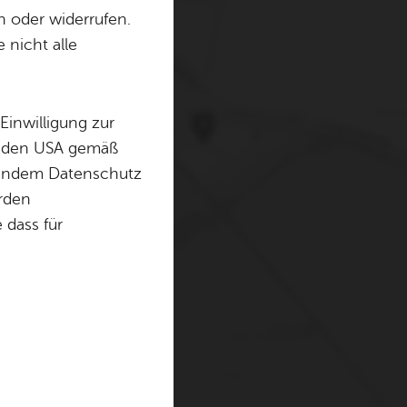
n oder widerrufen.
 nicht alle
erwenden Cookies und
. Weitere Informationen
Einwilligung zur
in den USA gemäß
chendem Datenschutz
örden
dass für